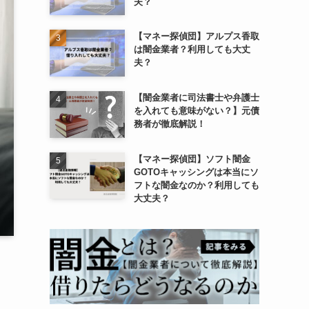
夫？
【マネー探偵団】アルプス香取
は闇金業者？利用しても大丈
夫？
【闇金業者に司法書士や弁護士
を入れても意味がない？】元債
務者が徹底解説！
【マネー探偵団】ソフト闇金
GOTOキャッシングは本当にソ
フトな闇金なのか？利用しても
大丈夫？