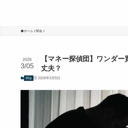
ホーム
闇金
【マネー探偵団】ワンダー
2026
3/05
丈夫？
2026年3月5日
闇金