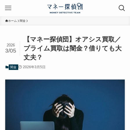
ホーム
闇金
【マネー探偵団】オアシス買取／
2026
プライム買取は闇金？借りても大
3/05
丈夫？
2026年3月5日
闇金