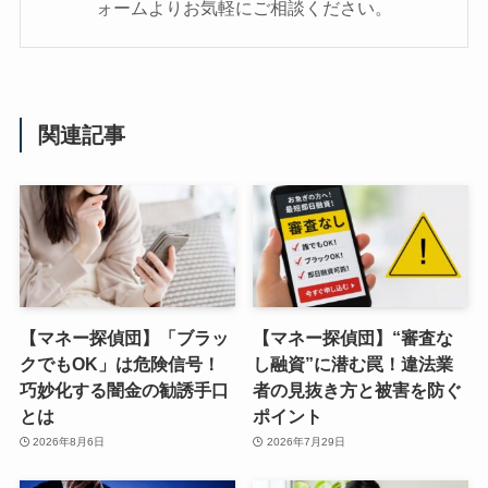
ォームよりお気軽にご相談ください。
関連記事
【マネー探偵団】「ブラッ
【マネー探偵団】“審査な
クでもOK」は危険信号！
し融資”に潜む罠！違法業
巧妙化する闇金の勧誘手口
者の見抜き方と被害を防ぐ
とは
ポイント
2026年8月6日
2026年7月29日