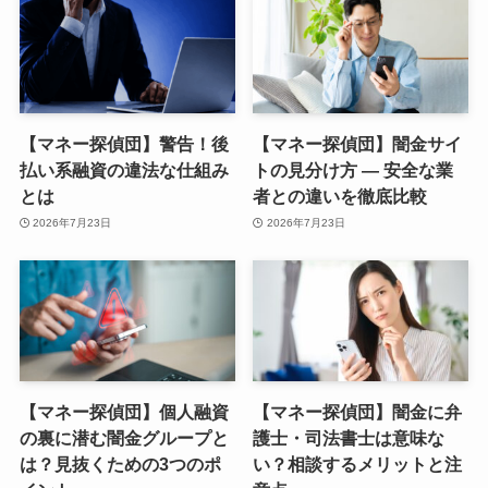
【マネー探偵団】警告！後
【マネー探偵団】闇金サイ
払い系融資の違法な仕組み
トの見分け方 — 安全な業
とは
者との違いを徹底比較
2026年7月23日
2026年7月23日
【マネー探偵団】個人融資
【マネー探偵団】闇金に弁
の裏に潜む闇金グループと
護士・司法書士は意味な
は？見抜くための3つのポ
い？相談するメリットと注