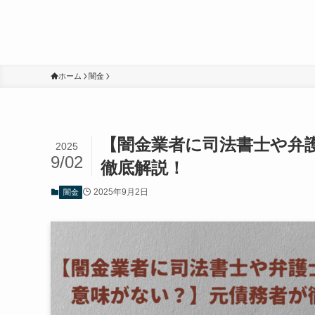
ホーム
闇金
【闇金業者に司法書士や弁
2025
9/02
徹底解説！
2025年9月2日
闇金