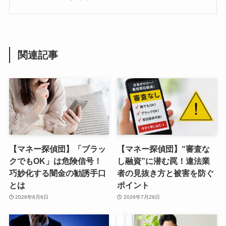
関連記事
【マネー探偵団】「ブラッ
【マネー探偵団】“審査な
クでもOK」は危険信号！
し融資”に潜む罠！違法業
巧妙化する闇金の勧誘手口
者の見抜き方と被害を防ぐ
とは
ポイント
2026年8月6日
2026年7月29日