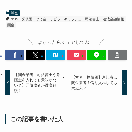
闇金
マネー探偵団
ヤミ金
ラビットキャッシュ
司法書士
違法金融情報
闇金
よかったらシェアしてね！
【闇金業者に司法書士や弁
【マネー探偵団】恵比寿は
護士を入れても意味がな
闇金業者？借り入れしても
い？】元債務者が徹底解
大丈夫？
説！
この記事を書いた人