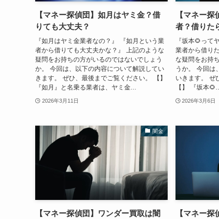
【マネー探偵団】如月はヤミ金？借
【マネー探
りても大丈夫？
者？借りた
『如月はヤミ金業者なの？』 『如月という業
『坂本🌻って
者から借りても大丈夫かな？』 上記のような
業者から借りた
疑問をお持ちの方がいるのではないでしょう
な疑問をお持
か。 今回は、以下の内容について解説してい
うか。 今回は
きます。 ぜひ、最後までご覧ください。 【】
いきます。 ぜ
『如月』と名乗る業者は、ヤミ金...
【】 『坂本🌻..
2026年3月11日
2026年3月6日
闇金
【マネー探偵団】ワンダー買取は闇
【マネー探