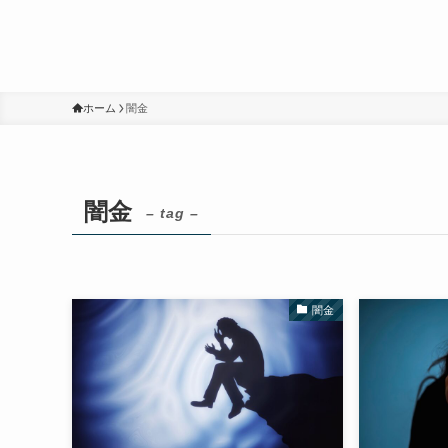
ホーム
闇金
闇金
– tag –
闇金