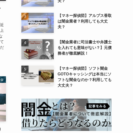
夫？
？
【マネー探偵団】アルプス香取
は闇金業者？利用しても大丈
『近
夫？
 上
な
いて
【闇金業者に司法書士や弁護士
くだ
を入れても意味がない？】元債
務者が徹底解説！
【マネー探偵団】ソフト闇金
GOTOキャッシングは本当にソ
フトな闇金なのか？利用しても
闇金
大丈夫？
り