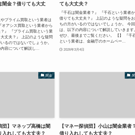
は闇金？借りても大丈
ても大丈夫？
『千石は闇金業者？』 『千石という業者
借りても大丈夫？』 上記のような疑問を
取やプライム買取という業者は
ちの方がいるのではないでしょうか。 今
『オアシス買取という業者から
は、以下の内容について解説していきます
？』 『プライム買取という業
ぜひ、最後までご覧ください。 【】 『千
大丈夫？』 上記のような疑問
という業者は、金融庁のホームペー...
がいるのではないでしょうか。
内容について解説し...
2026年3月4日
闇金
偵団】マネップ高橋は闇
【マネー探偵団】小山は闇金業者
り入れしても大丈夫？
借り入れしても大丈夫？