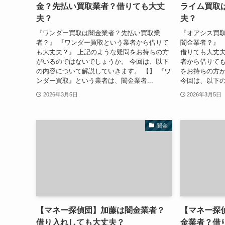
金？先払い買取業者？借りても大丈
ライム買取
夫？
夫？
『ワンダー買取は闇金業者？先払い買取業
『オアシス買
者？』 『ワンダー買取という業者から借りて
闇金業者？』 
も大丈夫？』 上記のような疑問をお持ちの方
借りても大丈夫
がいるのではないでしょうか。 今回は、以下
者から借りても
の内容について解説していきます。 【】 『ワ
をお持ちの方
ンダー買取』という業者は、闇金業者...
今回は、以下の
2026年3月5日
2026年3月5日
闇金
【マネー探偵団】加藤は闇金業者？
【マネー探
借り入れしても大丈夫？
金業者？借