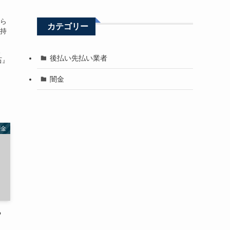
から
カテゴリー
お持
回
。
後払い先払い業者
石』
闇金
闇金
？