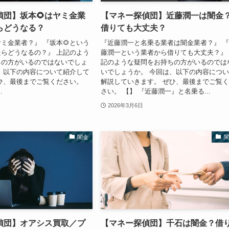
偵団】坂本🌻はヤミ金業
【マネー探偵団】近藤潤一は闇金
らどうなる？
借りても大丈夫？
ヤミ金業者？』 『坂本🌻という
『近藤潤一と名乗る業者は闇金業者？』 
らどうなるの？』 上記のよう
藤潤一という業者から借りても大丈夫？』
ちの方がいるのではないでしょ
記のような疑問をお持ちの方がいるのでは
、以下の内容について紹介して
いでしょうか。 今回は、以下の内容につ
ひ、最後までご覧ください。
解説していきます。 ぜひ、最後までご覧
.
さい。 【】 『近藤潤一』と名乗る...
2026年3月6日
闇金
偵団】オアシス買取／プ
【マネー探偵団】千石は闇金？借